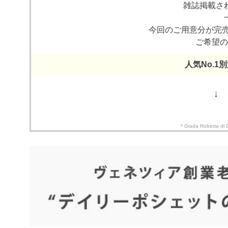
雑誌掲載さ
今回のご用意分が完
ご希望の
人気No.1
↓
＊Giada Rober