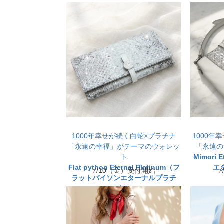
1000年幸せが続く白蛇×プラチナ
1000年
「永遠の幸福」がテーマのウォレッ
「永遠の
ト
Mimori 
Flat python Eternal Platinum（フ
エ
7/10（金）受付開始
ラットパイソンエターナルプラチ
ナ）