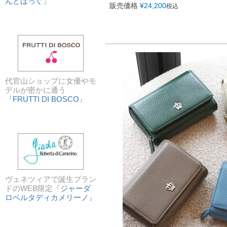
んどばっぐ
』
販売価格
¥
24,200
税込
代官山ショップに女優やモ
デルが密かに通う
『
FRUTTI DI BOSCO
』
ヴェネツィアで誕生ブラン
ドのWEB限定『
ジャーダ
ロベルタディカメリーノ
』