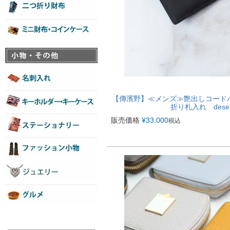
【傳濱野】≪メンズ≫艶出しコード
折り札入れ dese
販売価格
¥
33,000
税込