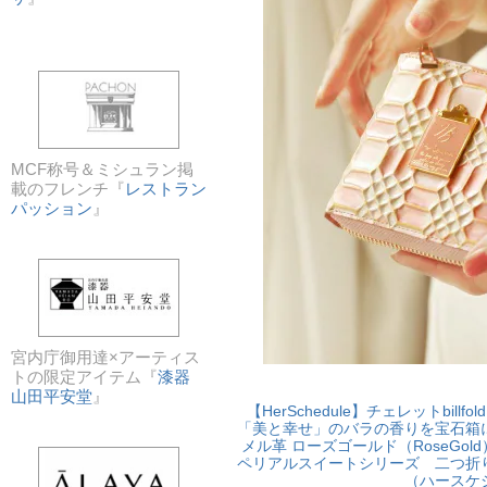
MCF称号＆ミシュラン掲
載のフレンチ『
レストラン
パッション
』
宮内庁御用達×アーティス
トの限定アイテム『
漆器
山田平安堂
』
【HerSchedule】チェレットbil
「美と幸せ」のバラの香りを宝石箱
メル革 ローズゴールド（RoseGol
ペリアルスイートシリーズ 二つ
（ハースケ