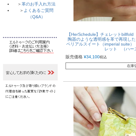
＞
革のお手入れ方法
＞
よくあるご質問
（Q&A）
【HerSchedule】チェレットbil
陶器のような透明感を革で再現した
ペリアルスイート（imperial su
レット （ハー
販売価格
¥
34,100
税込
在庫