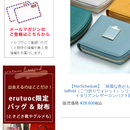
【HerSchedule】「綺麗な
billfold（二つ折りウォレット）シ
イタリアンレザーコンパクト
販売価格
¥
28,600
税込