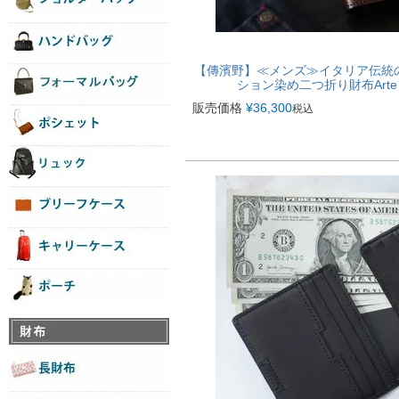
【傳濱野】≪メンズ≫イタリア伝統
ション染め二つ折り財布Arte 
販売価格
¥
36,300
税込