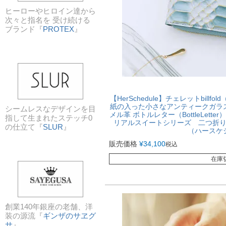
ヒーローやヒロイン達から
次々と指名を 受け続ける
ブランド『
PROTEX
』
【HerSchedule】チェレットbill
紙の入った小さなアンティークガラ
シームレスなデザインを目
メル革 ボトルレター（BottleLett
指して生まれたステッチ0
リアルスイートシリーズ 二つ折
の仕立て『
SLUR
』
（ハースケ
販売価格
¥
34,100
税込
在庫
創業140年銀座の老舗、洋
装の源流『
ギンザのサヱグ
サ
』