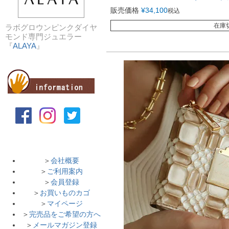
販売価格
¥
34,100
税込
在庫
ラボグロウンピンクダイヤ
モンド専門ジュエラー
『
ALAYA
』
＞
会社概要
＞
ご利用案内
＞
会員登録
＞
お買いものカゴ
＞
マイページ
＞
完売品をご希望の方へ
＞
メールマガジン登録