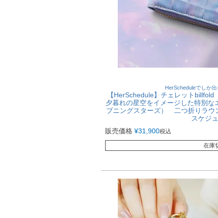
HerScheduleで
【HerSchedule】チェレットbil
夕暮れの星空をイメージした特別なエナメル
ブニングスターズ） 二つ折りラウ
スケジ
販売価格
¥
31,900
税込
在庫