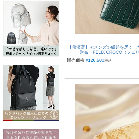
【傳濱野】≪メンズ≫縁起を尽くし
財布 FELIX CROCO（フ
販売価格
¥
126,500
税込