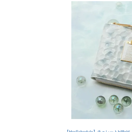
【HerSchedule】チェレットbil