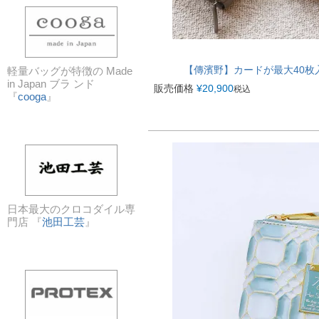
【傳濱野】カードが最大40枚入る
軽量バッグが特徴の Made
in Japan ブラ ンド
販売価格
¥
20,900
税込
『
cooga
』
日本最大のクロコダイル専
門店 『
池田工芸
』