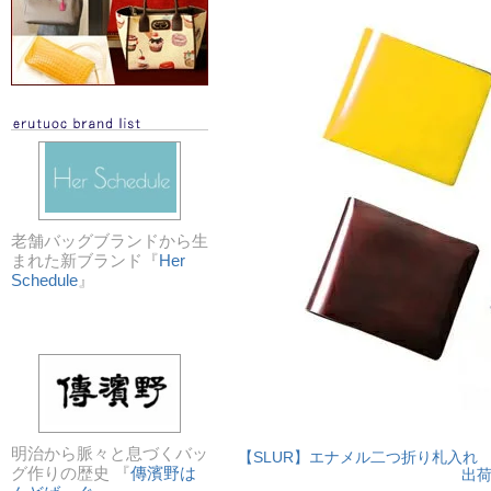
老舗バッグブランドから生
まれた新ブランド『
Her
Schedule
』
明治から脈々と息づくバッ
【SLUR】エナメル二つ折り札入れ 
グ作りの歴史 『
傳濱野は
出