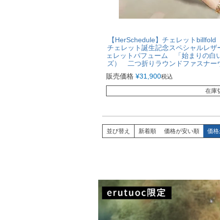
【HerSchedule】チェレットbil
チェレット誕生記念スペシャルレザ
ェレットパフューム 「始まりの白い香水
ズ） 二つ折りラウンドファスナー
販売価格
¥
31,900
税込
在庫
並び替え
新着順
価格が安い順
価格