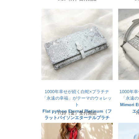
1000年幸せが続く白蛇×プラチナ
1000年
「永遠の幸福」がテーマのウォレッ
「永遠の
ト
Mimori 
Flat python Eternal Platinum（フ
エ
7/10（金）受付開始
ラットパイソンエターナルプラチ
ナ）