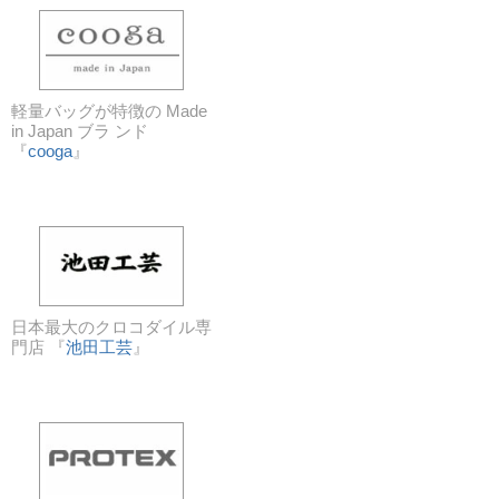
軽量バッグが特徴の Made
in Japan ブラ ンド
『
cooga
』
日本最大のクロコダイル専
門店 『
池田工芸
』