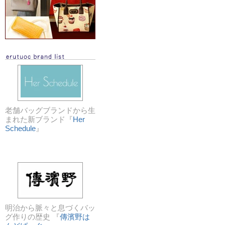
老舗バッグブランドから生
まれた新ブランド『
Her
Schedule
』
明治から脈々と息づくバッ
グ作りの歴史 『
傳濱野は