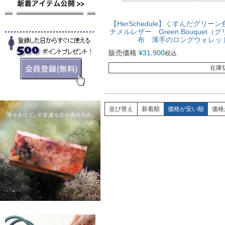
【HerSchedule】くすんだグリ
ナメルレザー Green Bouque
布 薄手のロングウォレッ
販売価格
¥
31,900
税込
在庫
並び替え
新着順
価格が安い順
価格