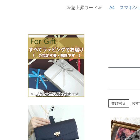
≫急上昇ワード≫
A4
スマホシ
価格
並び替え
おす