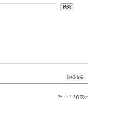
を表示しない
検索
コード
録順
価格が安い順
価格が高い順
詳細検索
3
件中
1
-
3
件表示