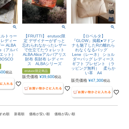
】エルトゥー
【FRUTTI】 erutuoc限
【ロベルタ】
 レディー
定 デザイナーがずっと
『GLOW』掲載●マドン
ー ALBA
忘れられなかったレザー
ナも魅了したRの離れら
ette（アルバ
で仕立てたウォレット
れなくなるバッグ
エット）
ALBA Aliceアルバアリス
Lene（レーネ） ショル
 BOSCO
財布 長財布 レディー
ダーバッグ レディース
ス ALBAシリーズ
ギフト プレゼント （ラ
ッピング無料） 柔らか
erutuoc限定商品
600
税込
い革 A4
販売価格
¥
39,600
税込
販売価格
¥
47,300
税込
すめ順
新着順
価格が安い順
価格が高い順