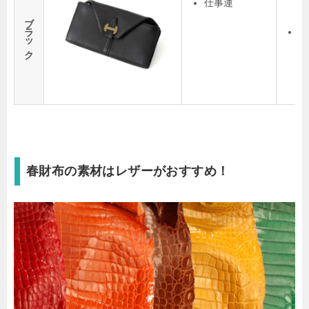
仕事運
ま
ブラック
お
し
春財布の素材はレザーがおすすめ！