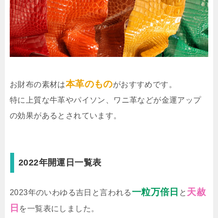
本革のもの
お財布の素材は
がおすすめです。
特に上質な牛革やパイソン、ワニ革などが金運アップ
の効果があるとされています。
2022年開運日一覧表
一粒万倍日
天赦
2023年のいわゆる吉日と言われる
と
日
を一覧表にしました。