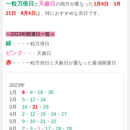
一粒万倍日
天赦日
と
の両方が重なった
1月6日
・
3月
21日
・
8月4日
は、特におすすめな吉日です。
～2023年開運日一覧～
緑
・・・一粒万倍日
ピンク
・・・天赦日
赤
・・・一粒万倍日と天赦日が重なった最強開運日
2023年
1月
6
・
9
・
18
・
30
2月
5
・
12
・
24
3月
16
・
21
・
28
4月
2
・
12
・
15
・
24
・
27
5月
9
・
10
・
21
・
22
6月
2
・
3
・
5
・
17
・
28
・
29