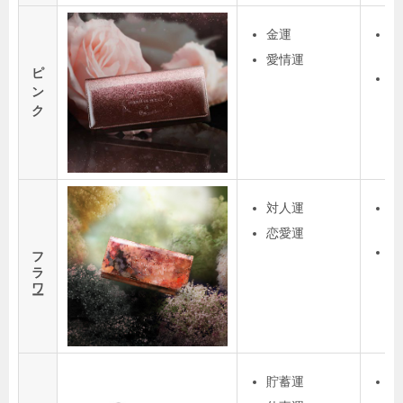
金運
愛
し
愛情運
ピ
金
ン
的
ク
し
対人運
春
な
恋愛運
フラワー
い
人
貯蓄運
黒
が