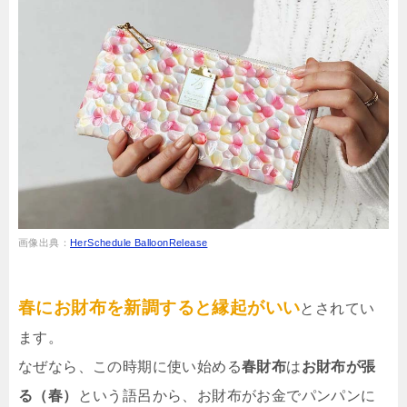
画像出典：
HerSchedule BalloonRelease
春にお財布を新調すると縁起がいい
とされてい
ます。
なぜなら、この時期に使い始める
春財布
は
お財布が張
る（春）
という語呂から、お財布がお金でパンパンに