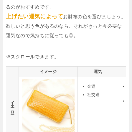
るのがおすすめです。
上げたい運気によって
お財布の色を選びましょう。
欲しいと思う色があるのなら、それがきっと今必要な
運気なので気持ちに従っても◎。
イメージ
運気
金運
黄
る
社交運
イエロー
光
出