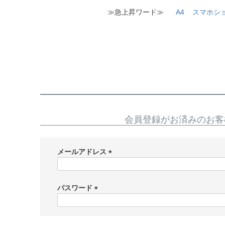
≫急上昇ワード≫
A4
スマホシ
会員登録がお済みのお客
メールアドレス
(
必
須
パスワード
)
(
必
須