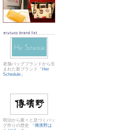
老舗バッグブランドから生
まれた新ブランド『
Her
Schedule
』
明治から脈々と息づくバッ
グ作りの歴史 『
傳濱野は