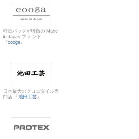
軽量バッグが特徴の Made
in Japan ブラ ンド
『
cooga
』
日本最大のクロコダイル専
門店 『
池田工芸
』