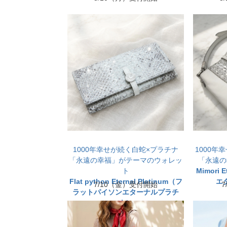
1000年幸せが続く白蛇×プラチナ
1000年
「永遠の幸福」がテーマのウォレッ
「永遠の
ト
Mimori 
Flat python Eternal Platinum（フ
エ
7/10（金）受付開始
ラットパイソンエターナルプラチ
ナ）