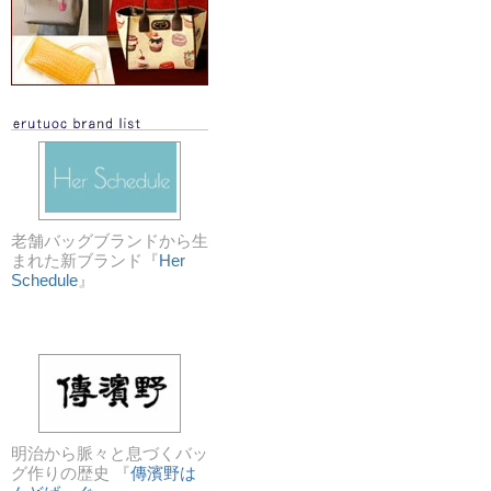
老舗バッグブランドから生
まれた新ブランド『
Her
Schedule
』
明治から脈々と息づくバッ
グ作りの歴史 『
傳濱野は