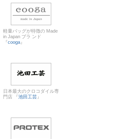
軽量バッグが特徴の Made
in Japan ブラ ンド
『
cooga
』
日本最大のクロコダイル専
門店 『
池田工芸
』