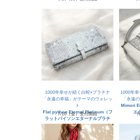
1000年幸せが続く白蛇×プラチナ
1000年
「永遠の幸福」がテーマのウォレッ
「永遠の
ト
Mimori 
Flat python Eternal Platinum（フ
エ
7/10（金）受付開始
ラットパイソンエターナルプラチ
ナ）