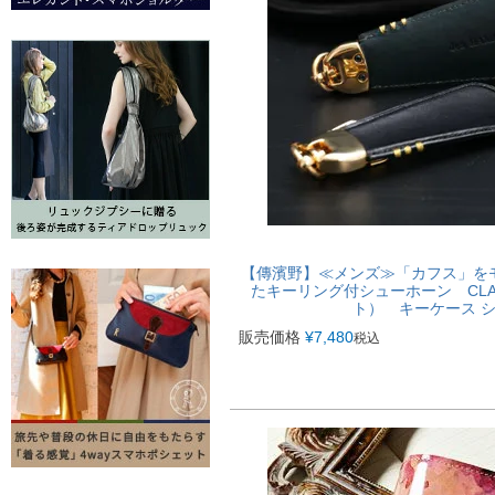
【傳濱野】≪メンズ≫「カフス」を
たキーリング付シューホーン CLAS
ト） キーケース シ
販売価格
¥
7,480
税込