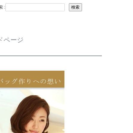
 :
検索
ドページ