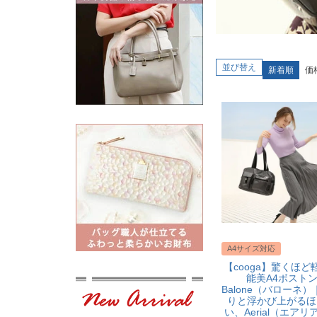
並び替え
新着順
価
A4サイズ対応
【cooga】驚くほど
能美A4ボスト
Balone（バローネ
りと浮かび上がるほ
い、Aerial（エアリ