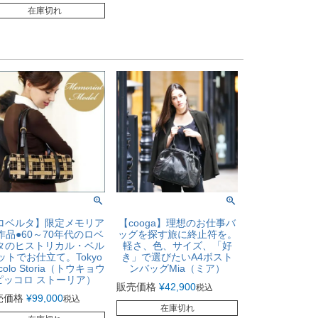
在庫切れ
ロベルタ】限定メモリア
【cooga】理想のお仕事バ
作品●60～70年代のロベ
ッグを探す旅に終止符を。
タのヒストリカル・ベル
軽さ、色、サイズ、「好
ットでお仕立て。Tokyo
き」で選びたいA4ボスト
ccolo Storia（トウキョウ
ンバッグMia（ミア）
ピッコロ ストーリア）
販売価格
¥
42,900
税込
売価格
¥
99,000
税込
在庫切れ