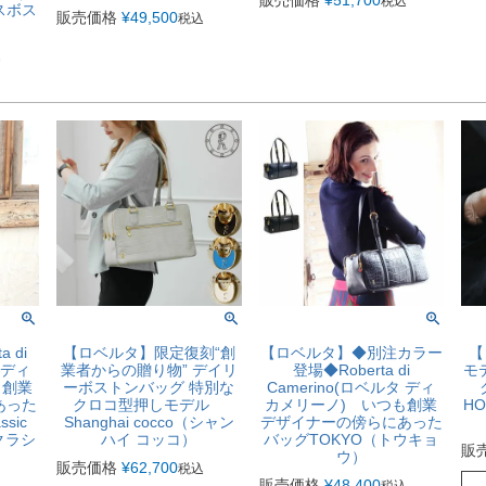
販売価格
¥
51,700
税込
スボス
販売価格
¥
49,500
税込
込
 di
【ロベルタ】限定復刻“創
【ロベルタ】◆別注カラー
【
 ディ
業者からの贈り物” デイリ
登場◆Roberta di
モ
も創業
ーボストンバッグ 特別な
Camerino(ロベルタ ディ
あった
クロコ型押しモデル
カメリーノ) いつも創業
H
sic
Shanghai cocco（シャン
デザイナーの傍らにあった
クラシ
ハイ コッコ）
バッグTOKYO（トウキョ
販
ウ）
販売価格
¥
62,700
税込
販売価格
¥
48,400
込
税込