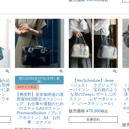
雨の日OK(水や汚れを弾く素
編み込
【HerSchedule】Jewe
【
材)
な型押
（ジュエ） ラグジュアリ
（
A4サイズ対応
かに楽
ーパイソン 宝石箱のよう
な
トン
な形の2wayレザーミニボ
使
【傳濱野】皇室御用達の濱
（トウキ
ストン レザーポシェッ
ス
野家WEB限定ボストンバ
ト（ハースケジュール）
ト
ッグ お仕事や通勤のため
や
のエナメルA4ボストン
販売価格
¥
75,900
込
税込
PremiereBoston（プレミ
アボストン） A4 お仕
在庫切れ
事 エナメル
販