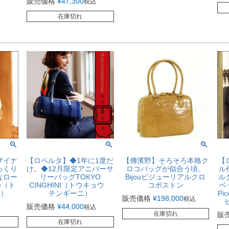
販売価格
¥
47,300
税込
在庫切れ
ザイナ
【ロベルタ】◆1年に1度だ
【傳濱野】そろそろ本格ク
【
っくり
け。◆12月限定アニバーサ
ロコバッグが似合う頃。
ル
なロー
リーバッグTOKYO
Bijouビジューリアルクロ
ル
ie（ト
CINGHINI（トウキョウ
コボストン
ベ
ー）
チンギーニ）
Pi
販売価格
¥
198,000
税込
販売価格
¥
44,000
込
税込
在庫切れ
販
在庫切れ