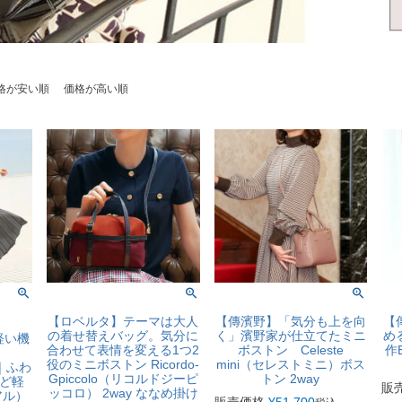
格が安い順
価格が高い順
【ロベルタ】テーマは大人
【傳濱野】「気分も上を向
【
の着せ替えバッグ。気分に
く」濱野家が仕立てたミニ
め
軽い機
合わせて表情を変える1つ2
ボストン Celeste
作
ン
役のミニボストン Ricordo-
mini（セレストミニ）ボス
）｜ふわ
Gpiccolo（リコルドジーピ
トン 2way
ど軽
販
ッコロ） 2way ななめ掛け
アル）