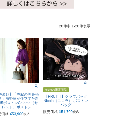
20
件中
1
-
20
件表示
erutuoc限定商品
傳濱野】「静寂の美を秘
【FRUTTI】クラブバッグ
る」濱野家が仕立てた新
Nicola（ニコラ） ボストン
B5ボストンCeleste（セ
バッグ
レスト）ボストン
販売価格
¥
51,700
税込
売価格
¥
53,900
税込