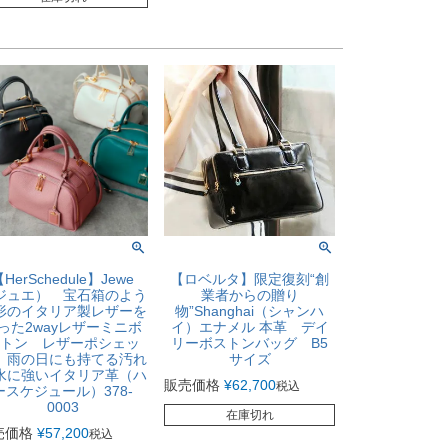
HerSchedule】Jewe
【ロベルタ】限定復刻“創
ジュエ） 宝石箱のよう
業者からの贈り
形のイタリア製レザーを
物”Shanghai（シャンハ
った2wayレザーミニボ
イ）エナメル 本革 デイ
トン レザーポシェッ
リーボストンバッグ B5
 雨の日にも持てる汚れ
サイズ
水に強いイタリア革（ハ
販売価格
¥
62,700
税込
ースケジュール）378-
0003
在庫切れ
売価格
¥
57,200
税込