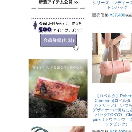
シリーズ レディー
トンバッグ
販売価格
¥
37,400
税
【ロベルタ】Roberta
Camerino(ロベルタ
カメリーノ) いつ
デザイナーの傍らに
バッグTOKYO Clas
pink（トウキョウ 
ックピンク）
販売価格
¥
48,400
税