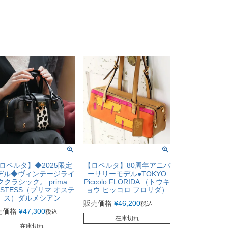
ロベルタ】◆2025限定
【ロベルタ】80周年アニバ
デル◆ヴィンテージライ
ーサリーモデル●TOKYO
ククラシック。 prima
Piccolo FLORIDA （トウキ
OSTESS（プリマ オステ
ョウ ピッコロ フロリダ）
ス）ダルメシアン
販売価格
¥
46,200
税込
売価格
¥
47,300
税込
在庫切れ
在庫切れ