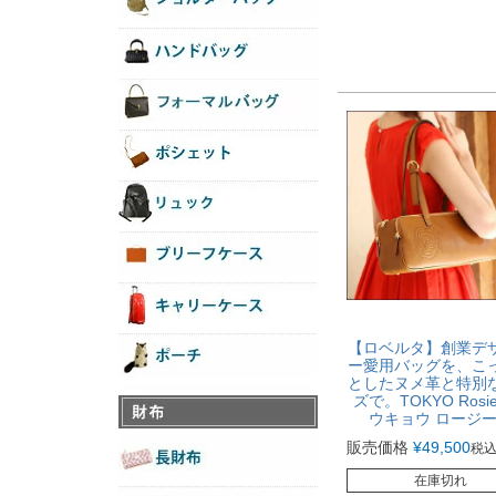
【ロベルタ】創業デ
ー愛用バッグを、こ
としたヌメ革と特別
ズで。TOKYO Ros
ウキョウ ロージ
販売価格
¥
49,500
税
在庫切れ