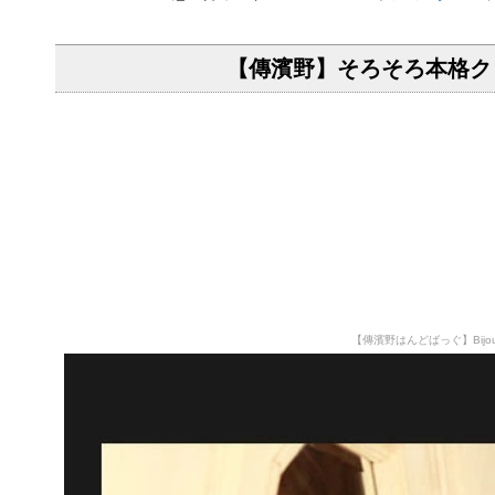
【傳濱野】そろそろ本格ク
【傳濱野はんどばっぐ】Bij