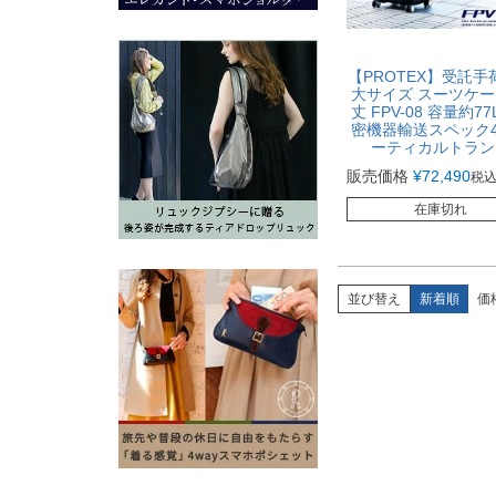
【PROTEX】受託手
大サイズ スーツケー
丈 FPV-08 容量約7
密機器輸送スペック
ーティカルトラン
販売価格
¥
72,490
税
在庫切れ
並び替え
新着順
価