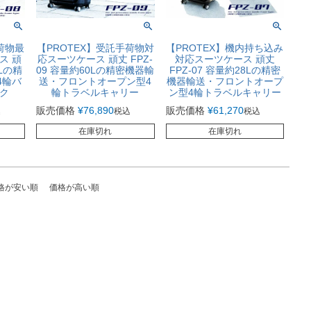
荷物最
【PROTEX】受託手荷物対
【PROTEX】機内持ち込み
ス 頑
応スーツケース 頑丈 FPZ-
対応スーツケース 頑丈
7Lの精
09 容量約60Lの精密機器輸
FPZ-07 容量約28Lの精密
4輪バ
送・フロントオープン型4
機器輸送・フロントオープ
ク
輪トラベルキャリー
ン型4輪トラベルキャリー
販売価格
¥
76,890
販売価格
¥
61,270
込
税込
税込
在庫切れ
在庫切れ
格が安い順
価格が高い順