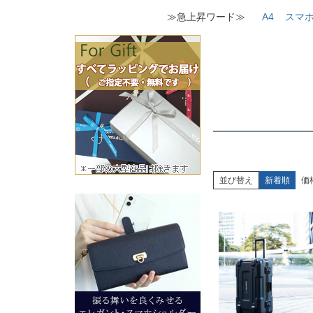
≫急上昇ワード≫
A4
スマ
並び替え
新着順
価