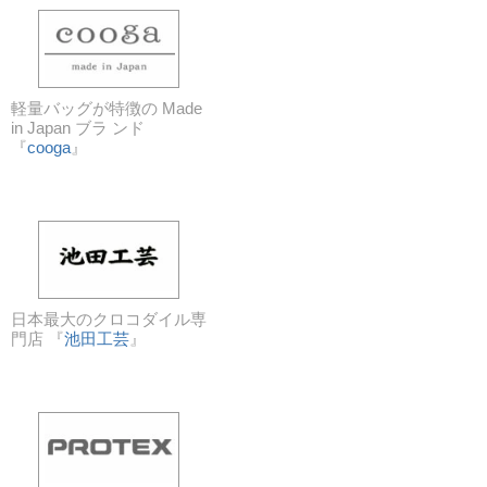
軽量バッグが特徴の Made
in Japan ブラ ンド
『
cooga
』
日本最大のクロコダイル専
門店 『
池田工芸
』