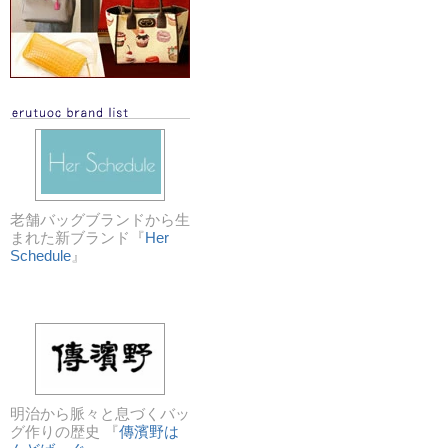
老舗バッグブランドから生
まれた新ブランド『
Her
Schedule
』
明治から脈々と息づくバッ
グ作りの歴史 『
傳濱野は