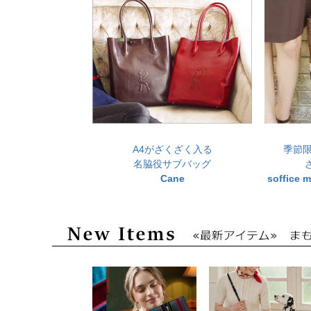
A4がざくざく入る
季節
名脇役サブバッグ
Cane
soffic