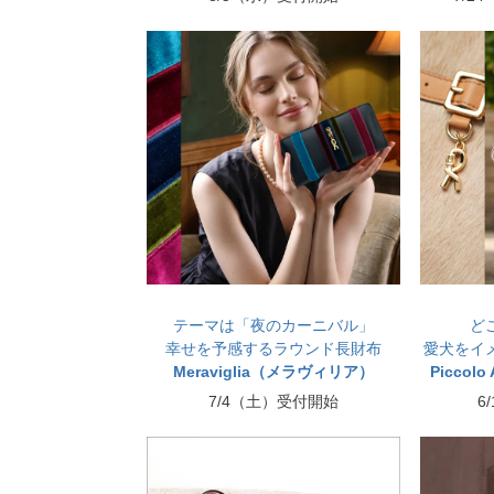
テーマは「夜のカーニバル」
ど
幸せを予感するラウンド長財布
愛犬をイ
Meraviglia（メラヴィリア）
Piccol
7/4（土）受付開始
6