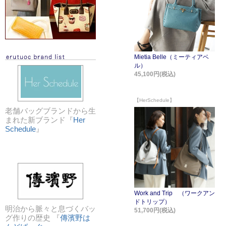
老舗バッグブランドから生
まれた新ブランド『
Her
Schedule
』
明治から脈々と息づくバッ
グ作りの歴史 『
傳濱野は