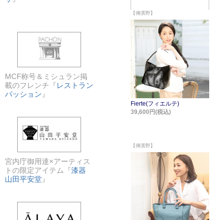
MCF称号＆ミシュラン掲
載のフレンチ『
レストラン
パッション
』
宮内庁御用達×アーティス
トの限定アイテム『
漆器
山田平安堂
』