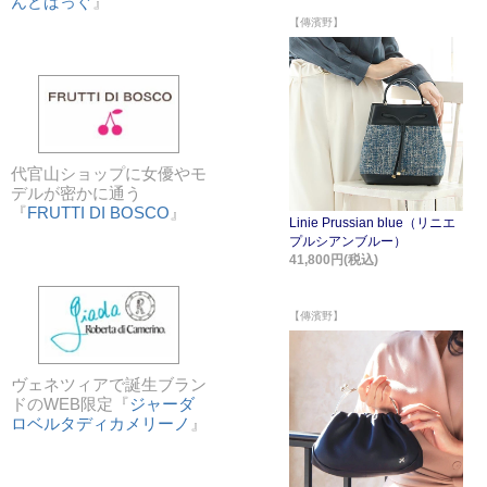
んどばっぐ
』
代官山ショップに女優やモ
デルが密かに通う
『
FRUTTI DI BOSCO
』
ヴェネツィアで誕生ブラン
ドのWEB限定『
ジャーダ
ロベルタディカメリーノ
』