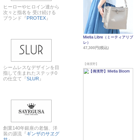
ヒーローやヒロイン達から
次々と指名を 受け続ける
ブランド『
PROTEX
』
シームレスなデザインを目
指して生まれたステッチ0
の仕立て『
SLUR
』
創業140年銀座の老舗、洋
装の源流『
ギンザのサヱグ
サ
』