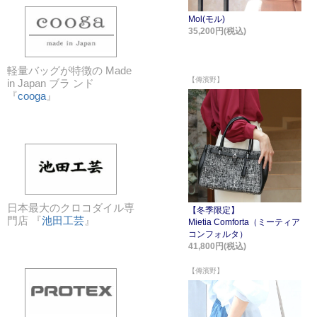
軽量バッグが特徴の Made
in Japan ブラ ンド
『
cooga
』
日本最大のクロコダイル専
門店 『
池田工芸
』