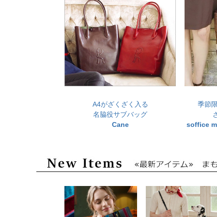
A4がざくざく入る
季節
名脇役サブバッグ
Cane
soffic