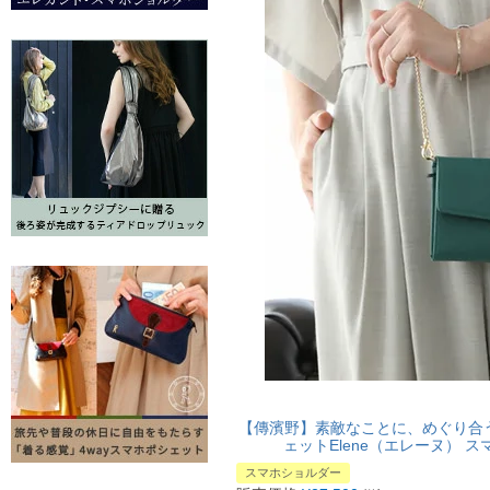
【傳濱野】素敵なことに、めぐり合
ェットElene（エレーヌ） 
スマホショルダー