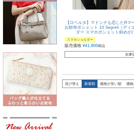
【ロベルタ】マドンナも恋したRマ
お財布ポシェット 10 Segreti（
ダー スマホポシェット斜めがけ
スマホショルダー
販売価格
¥
41,800
税込
在庫
並び替え
新着順
価格が安い順
価格