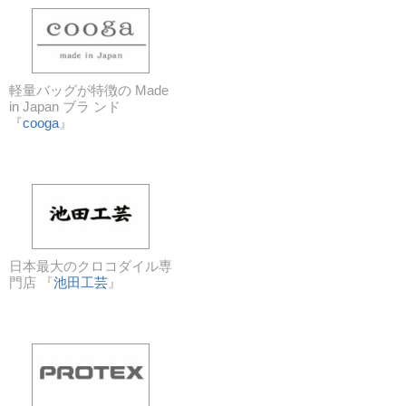
軽量バッグが特徴の Made
in Japan ブラ ンド
『
cooga
』
日本最大のクロコダイル専
門店 『
池田工芸
』