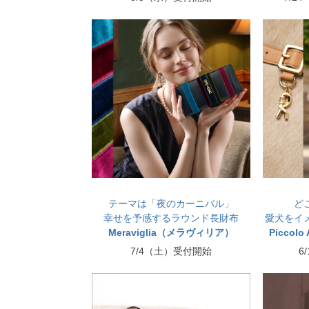
テーマは「夜のカーニバル」
ど
幸せを予感するラウンド長財布
愛犬をイ
Meraviglia（メラヴィリア）
Piccol
7/4（土）受付開始
6