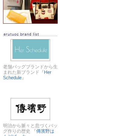
老舗バッグブランドから生
まれた新ブランド『
Her
Schedule
』
明治から脈々と息づくバッ
グ作りの歴史 『
傳濱野は