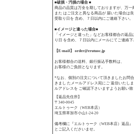
■破損・汚損の場合 ■
商品の品質は万全を期しておりますが、万一
また はご注文と異なる商品が 届いた場合は
受取り日を 含め、７日以内にご連絡下さい。
■イメージと違った場合■
「イメージと違った」などお客様都合の返品
り日 を含め、７日以内にメールにてご連絡下
【E-mail】 order@erutuoc.jp
お客様都合の送料、銀行振込手数料は、
お客様のご負担となります。
*なお、個別の注文について頂きましたお問
きまし たメールアドレス宛にご 返信いたし
ルアドレスを ご確認下さいますようお願い致
【返品先住所】
〒340-0045
エルトゥーク（WEB本店）
埼玉県草加市小山1-24-20
備考欄に『エルトゥーク（WEB本店）返品』
とご記入くださいませ。