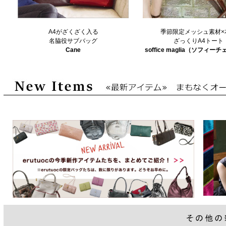
A4がざくざく入る
季節限定メッシュ素材×
名脇役サブバッグ
ざっくりA4トート
Cane
soffice maglia（ソフィ