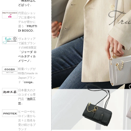
『
傳濱野はん
どばっぐ
』
代官山ショッ
プに女優やモ
デルが密かに
通う『
FRUTTI
DI BOSCO
』
ヴェネツィア
で誕生ブラン
ドのWEB限定
『
ジャーダ ロ
ベルタディカ
メリーノ
』
軽量バッグが
特徴のmade in
Japanブラン
ド『
cooga
』
日本最大のク
ロコダイル専
門店『
池田工
芸
』
ヒーローやヒ
ロイン達から
次々と指名を
受け続けるブ
ランド