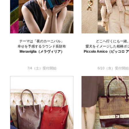
テーマは「夜のカーニバル」
どこへ行くにも一緒
幸せを予感するラウンド長財布
愛犬をイメージした相棒ポ
Meraviglia（メラヴィリア）
Piccolo Amico（ピッコロ
7/4（土）受付開始
6/10（水）受付開始