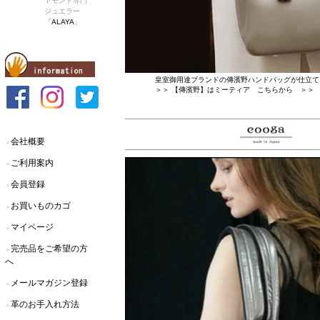
ヤモンド専門
ジュエラー
『
ALAYA
』
皇室御用達ブランドの傳濱野ハンドバッグが仕立て
＞＞ 【傳濱野】はミーティア こちらから ＞＞
会社概要
＞
ご利用案内
＞
会員登録
＞
お買いものカゴ
＞
マイページ
＞
完売品をご希望の方
＞
へ
メールマガジン登録
＞
革のお手入れ方法
＞