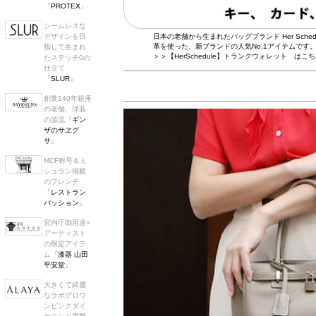
『
PROTEX
』
シームレスな
日本の老舗から生まれたバッグブランド Her Sc
デザインを目
革を使った、新ブランドの人気No.1アイテムです
指して生まれ
＞＞【HerSchedule】トランクウォレット はこ
たステッチ0の
仕立て
『
SLUR
』
創業140年銀座
の老舗、洋装
の源流『
ギン
ザのサヱグ
サ
』
MCF称号＆ミ
シュラン掲載
のフレンチ
『
レストラン
パッション
』
宮内庁御用達×
アーティスト
の限定アイテ
ム『
漆器 山田
平安堂
』
大きくて綺麗
なラボグロウ
ンピンクダイ