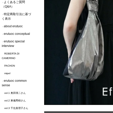
よくあるご質問
＞
（Q&A）
特定商取引法に基づ
＞
く表示
about erutuoc
＞
erutuoc conceptual
＞
erutuoc special
＞
interview
ROBERTA DI
CAMERINO
PACHON
mipel
erutuoc common
＞
sense
vol.1 奥田瑛二さん
vol.2 東儀秀樹さん
vol.3 千住真理子さん