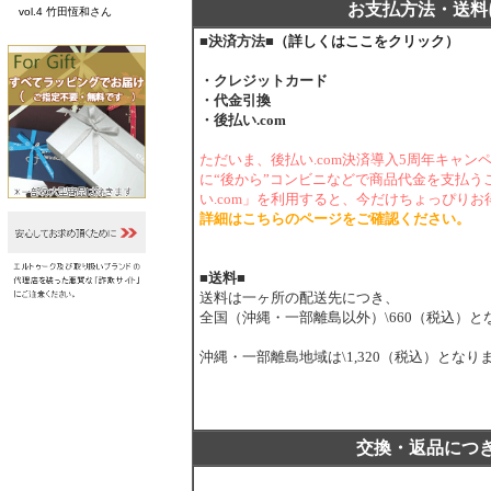
お支払方法・送料
vol.4 竹田恆和さん
■決済方法■
（詳しくはここをクリック）
・クレジットカード
・代金引換
・後払い.com
ただいま、後払い.com決済導入5周年キャ
に“後から”コンビニなどで商品代金を支払う
い.com」を利用すると、今だけちょっぴり
詳細はこちらのページをご確認ください。
■送料■
送料は一ヶ所の配送先につき、
全国（沖縄・一部離島以外）\660（税込）と
沖縄・一部離島地域は\1,320（税込）となり
交換・返品につ