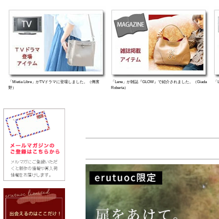
「Mietia Libre」がTVドラマに登場しました。（傳濱
「Lene」が雑誌『GLOW』で紹介されました。（Giada
「
野）
Roberta）