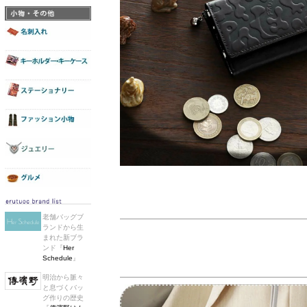
老舗バッグブ
ランドから生
まれた新ブラ
ンド『
Her
Schedule
』
明治から脈々
と息づくバッ
グ作りの歴史