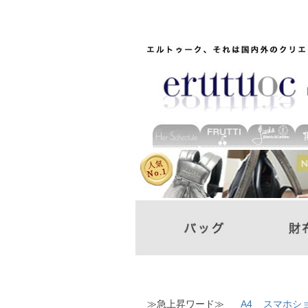
≫急上昇ワード≫
A4
スマホシ