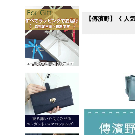
【傳濱野】《 人気N