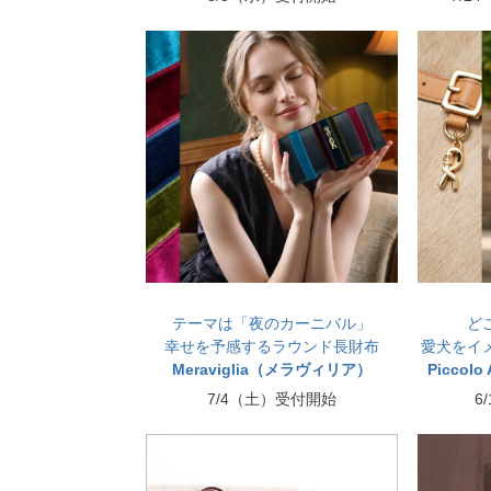
テーマは「夜のカーニバル」
ど
幸せを予感するラウンド長財布
愛犬をイ
Meraviglia（メラヴィリア）
Piccol
7/4（土）受付開始
6