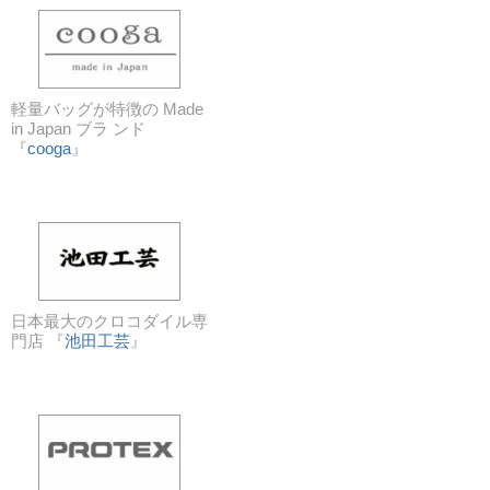
軽量バッグが特徴の Made
in Japan ブラ ンド
『
cooga
』
日本最大のクロコダイル専
門店 『
池田工芸
』