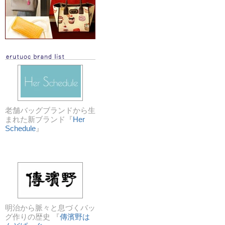
老舗バッグブランドから生
まれた新ブランド『
Her
Schedule
』
明治から脈々と息づくバッ
グ作りの歴史 『
傳濱野は