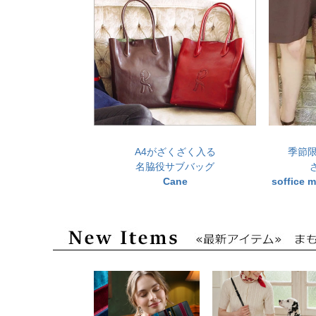
A4がざくざく入る
季節
名脇役サブバッグ
Cane
soffic