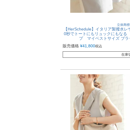
立体商標
【HerSchedule】イタリア製撥
0秒でトートにもリュックにもなる W
プ マイベストサイズ ブ
販売価格
¥
41,800
税込
在庫