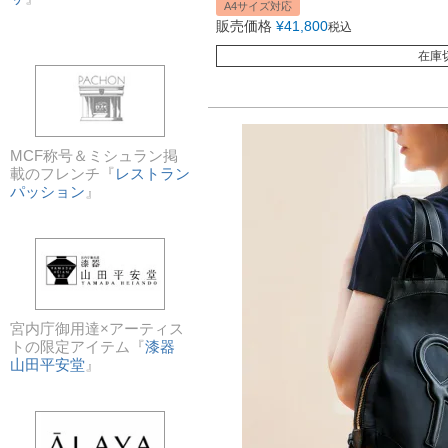
A4サイズ対応
販売価格
¥
41,800
税込
在庫
MCF称号＆ミシュラン掲
載のフレンチ『
レストラン
パッション
』
宮内庁御用達×アーティス
トの限定アイテム『
漆器
山田平安堂
』