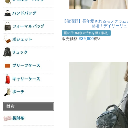
【傳濱野】長年愛されるモノグラム
登場！デイリーリュッ
雨の日OK(水や汚れを弾く素材)
販売価格
¥
39,600
税込