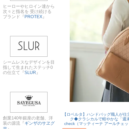
ヒーローやヒロイン達から
次々と指名を 受け続ける
ブランド『
PROTEX
』
シームレスなデザインを目
指して生まれたステッチ0
の仕立て『
SLUR
』
【ロベルタ】ハンドバッグ職人が仕立
創業140年銀座の老舗、洋
ク◆クラシカルで軽やかな「週末R-che
装の源流『
ギンザのサヱグ
check（マッティーナ アールチェック
サ
』