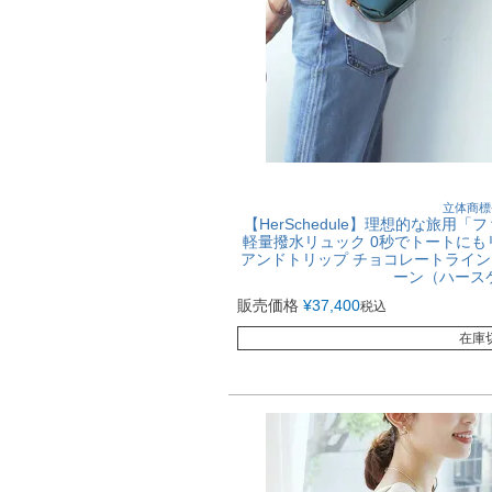
立体商標
【HerSchedule】理想的な旅用「
軽量撥水リュック 0秒でトートにもリュ
アンドトリップ チョコレートライン
ーン（ハース
販売価格
¥
37,400
税込
在庫