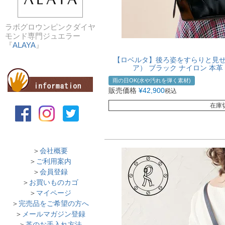
ラボグロウンピンクダイヤ
モンド専門ジュエラー
『
ALAYA
』
【ロベルタ】後ろ姿をすらりと見せる“
ア） ブラック ナイロン 本革 
雨の日OK(水や汚れを弾く素材)
販売価格
¥
42,900
税込
在庫
＞
会社概要
＞
ご利用案内
＞
会員登録
＞
お買いものカゴ
＞
マイページ
＞
完売品をご希望の方へ
＞
メールマガジン登録
＞
革のお手入れ方法