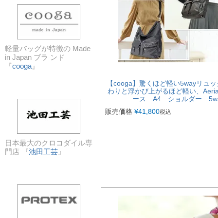
軽量バッグが特徴の Made
in Japan ブラ ンド
『
cooga
』
【cooga】驚くほど軽い5wayリュ
わりと浮かび上がるほど軽い、Aeri
ース A4 ショルダー 5way
販売価格
¥
41,800
税込
日本最大のクロコダイル専
門店 『
池田工芸
』