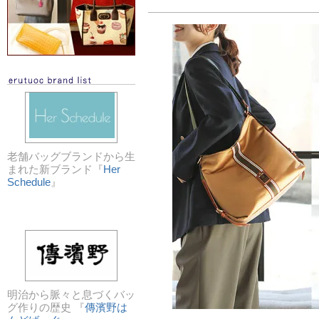
老舗バッグブランドから生
まれた新ブランド『
Her
Schedule
』
明治から脈々と息づくバッ
グ作りの歴史 『
傳濱野は