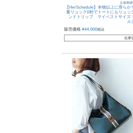
立体商標
【HerSchedule】本物以上に滑
量リュック0秒でトートにもリュックに
ンドトリップ マイベストサイズ
ル
販売価格
¥
44,000
税込
在庫