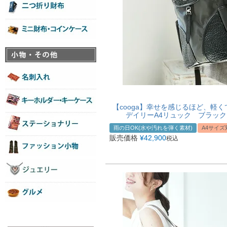
【cooga】幸せを感じるほど、軽
デイリーA4リュック ブラック ホ
雨の日OK(水や汚れを弾く素材)
A4サイズ
販売価格
¥
42,900
税込