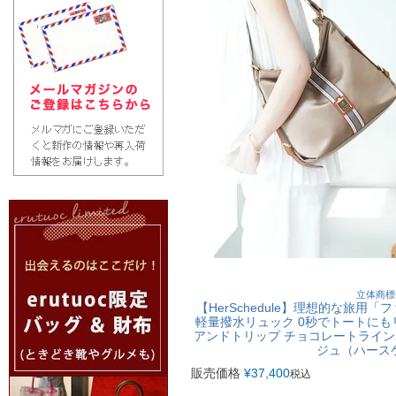
立体商標
【HerSchedule】理想的な旅用「
軽量撥水リュック 0秒でトートにもリュ
アンドトリップ チョコレートライン
ジュ（ハース
販売価格
¥
37,400
税込