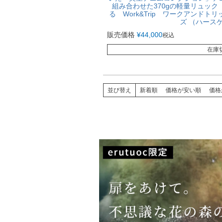
組み合わせた370gの軽量リュッ
る Work&Trip ワークアンド
ズ （ハース
販売価格
¥
44,000
税込
在庫
並び替え
新着順
価格が安い順
価格