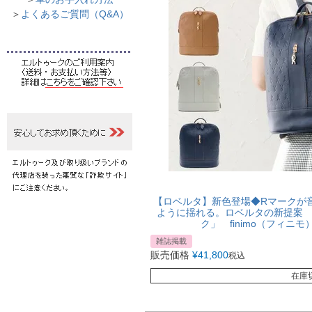
＞
よくあるご質問（Q&A）
【ロベルタ】新色登場◆Rマークが
ように揺れる。ロベルタの新提案
ク」 finimo（フィニ
雑誌掲載
販売価格
¥
41,800
税込
在庫