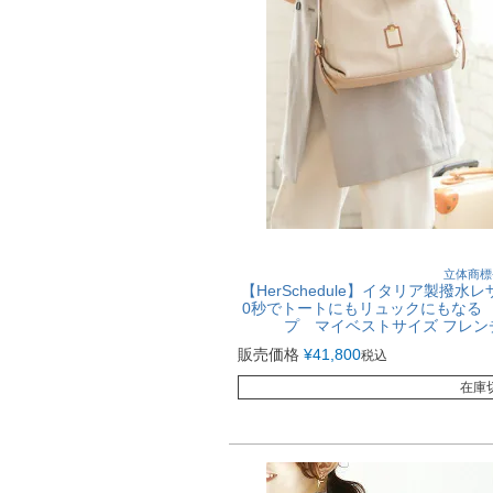
立体商標
【HerSchedule】イタリア製撥
0秒でトートにもリュックにもなる W
プ マイベストサイズ フレ
販売価格
¥
41,800
税込
在庫