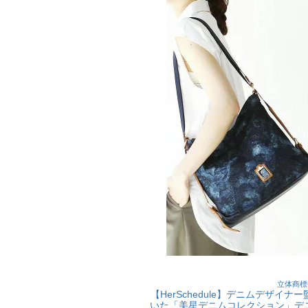
立体商標
【HerSchedule】デニムデザイ
いた「美星デニムコレクション」デ