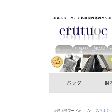
≫急上昇ワード≫
A4
スマホシ