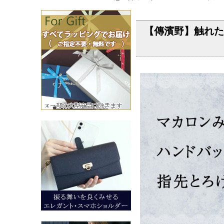
【傳濱野】触れた瞬