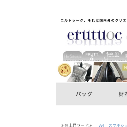
≫急上昇ワード≫
A4
スマホシ