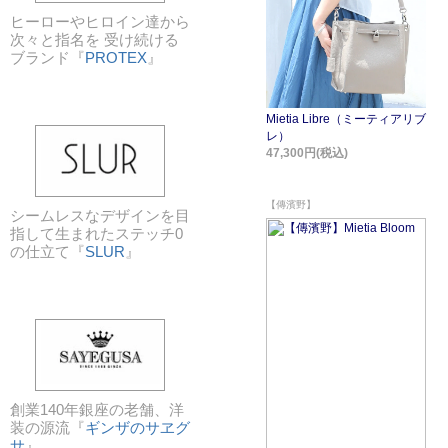
ヒーローやヒロイン達から
次々と指名を 受け続ける
ブランド『
PROTEX
』
シームレスなデザインを目
指して生まれたステッチ0
の仕立て『
SLUR
』
創業140年銀座の老舗、洋
装の源流『
ギンザのサヱグ
サ
』