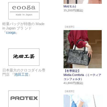
軽量バッグが特徴の Made
in Japan ブラ ンド
『
cooga
』
日本最大のクロコダイル専
門店 『
池田工芸
』