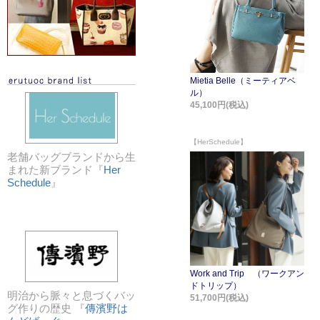
老舗バッグブランドから生
まれた新ブランド『
Her
Schedule
』
明治から脈々と息づくバッ
グ作りの歴史 『
傳濱野は