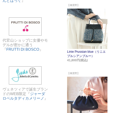
んどばっぐ
』
代官山ショップに女優やモ
デルが密かに通う
『
FRUTTI DI BOSCO
』
ヴェネツィアで誕生ブラン
ドのWEB限定『
ジャーダ
ロベルタディカメリーノ
』