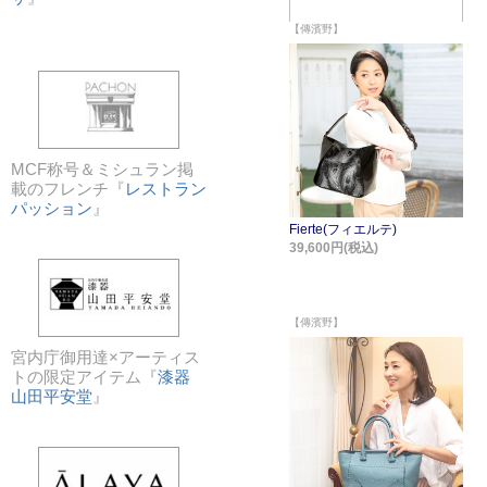
MCF称号＆ミシュラン掲
載のフレンチ『
レストラン
パッション
』
宮内庁御用達×アーティス
トの限定アイテム『
漆器
山田平安堂
』