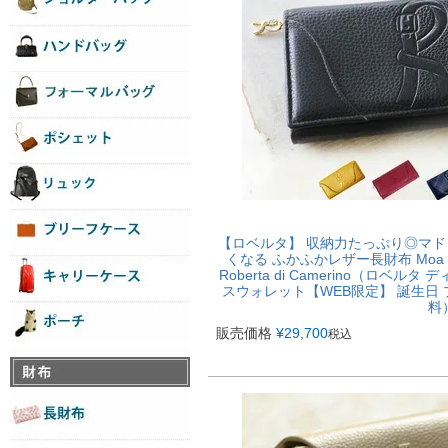
【ロベルタ】 収納力たっぷり◎マ
くなる ふかふかレザー長財布 Mo
Roberta di Camerino（ロベ
スウォレット【WEB限定】 誕生日 
料
販売価格
¥
29,700
税込