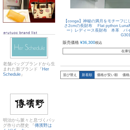
【cooga】神秘の満月をモチーフ
さ2cmの長財布 Flat python L
ー）レディース長財布 本革 パイソ
G30
販売価格
¥
36,300
税込
在庫
老舗バッグブランドから生
まれた新ブランド『
Her
Schedule
』
並び替え
新着順
価格が安い順
価格
明治から脈々と息づくバッ
グ作りの歴史 『
傳濱野は