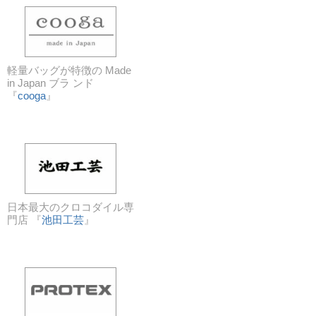
軽量バッグが特徴の Made
in Japan ブラ ンド
『
cooga
』
日本最大のクロコダイル専
門店 『
池田工芸
』