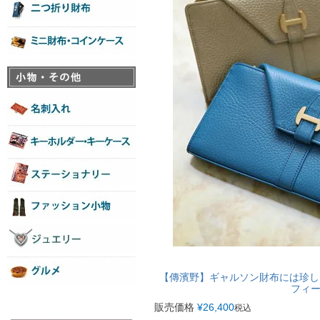
【傳濱野】ギャルソン財布には珍しい“薄
フィ
販売価格
¥
26,400
税込