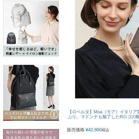
【ロベルタ】Moa（モア）イタリ
ぷり。マドンナも魅了したRロゴの離れ
デ
販売価格
¥
42,900
税込