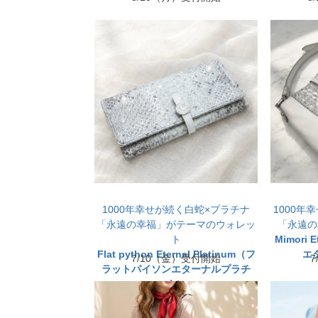
1000年幸せが続く白蛇×プラチナ
1000年
「永遠の幸福」がテーマのウォレッ
「永遠の
ト
Mimori 
Flat python Eternal Platinum（フ
エ
7/10（金）受付開始
ラットパイソンエターナルプラチ
ナ）