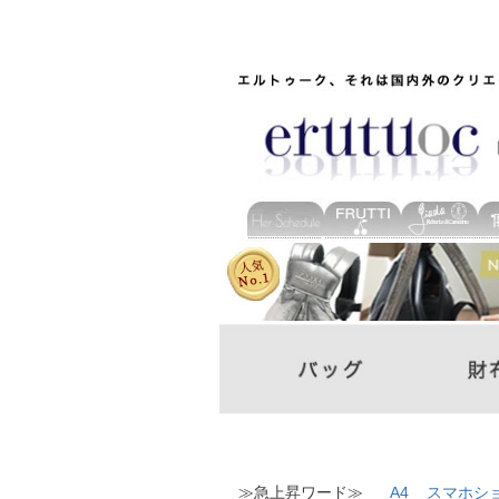
≫急上昇ワード≫
A4
スマホシ