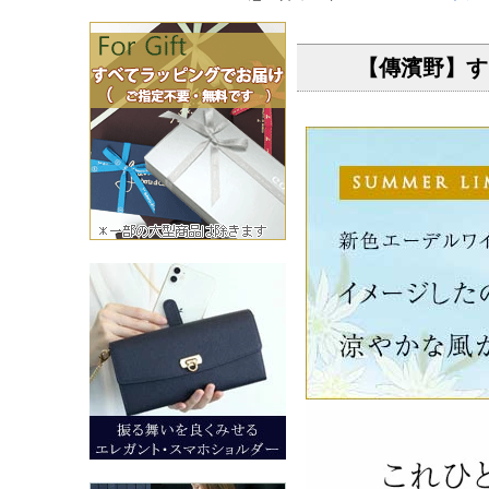
【傳濱野】す