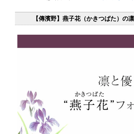
【傳濱野】燕子花（かきつばた）の凛