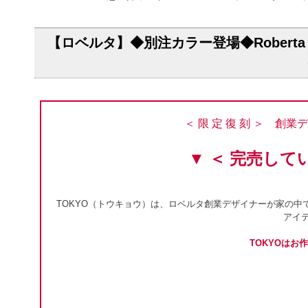
【ロベルタ】◆別注カラー登場◆Roberta 
＜ 限 定 復 刻 ＞ 創
▼ ＜ 完売し
TOKYO（トウキョウ）は、ロベルタ創業デザイナーが家の中でも傍におい
アイ
TOKYOは