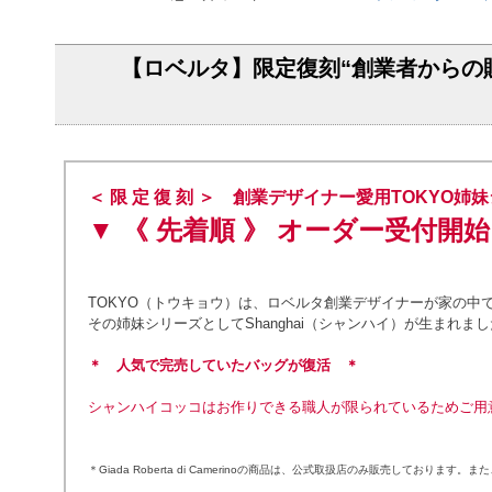
【ロベルタ】限定復刻“創業者からの贈
＜ 限 定 復 刻 ＞ 創業デザイナー愛用TOKYO
▼ 《 先着順 》 オーダー受付開
TOKYO（トウキョウ）は、ロベルタ創業デザイナーが家の中
その姉妹シリーズとしてShanghai（シャンハイ）が生まれました。W
＊ 人気で完売していたバッグが復活 ＊
シャンハイコッコはお作りできる職人が限られているためご用
＊Giada Roberta di Camerinoの商品は、公式取扱店のみ販売しておりま