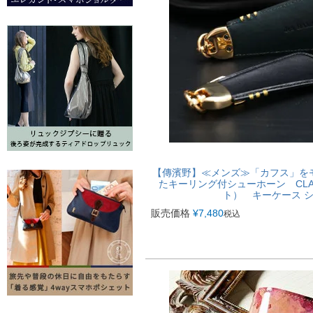
【傳濱野】≪メンズ≫「カフス」を
たキーリング付シューホーン CLAS
ト） キーケース シ
販売価格
¥
7,480
税込