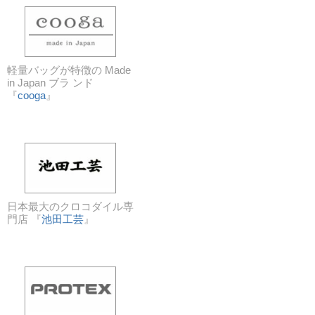
軽量バッグが特徴の Made
in Japan ブラ ンド
『
cooga
』
日本最大のクロコダイル専
門店 『
池田工芸
』