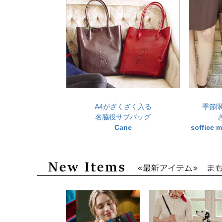
A4がざくざく入る
季節
名脇役サブバッグ
Cane
soffic