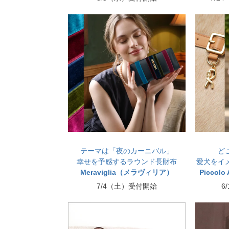
テーマは「夜のカーニバル」
ど
幸せを予感するラウンド長財布
愛犬をイ
Meraviglia（メラヴィリア）
Piccol
7/4（土）受付開始
6