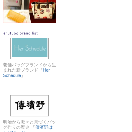
老舗バッグブランドから生
まれた新ブランド『
Her
Schedule
』
明治から脈々と息づくバッ
グ作りの歴史 『
傳濱野は