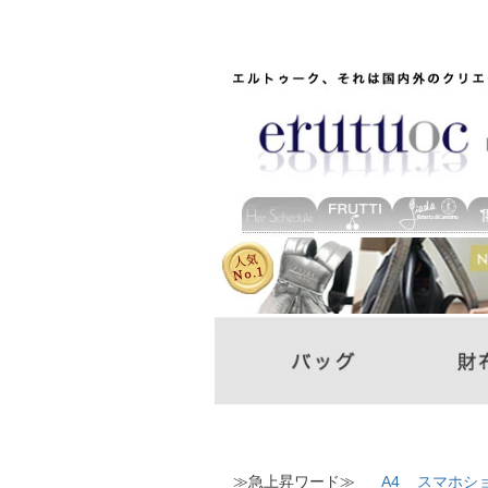
≫急上昇ワード≫
A4
スマホシ