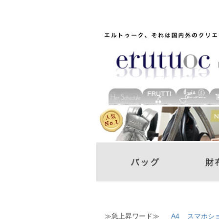
≫急上昇ワード≫
A4
スマホシ