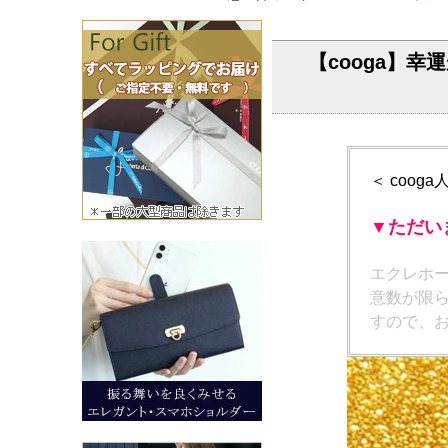
【cooga】
＜ coo
▼ただい
エクレホ
意数が限
すので、