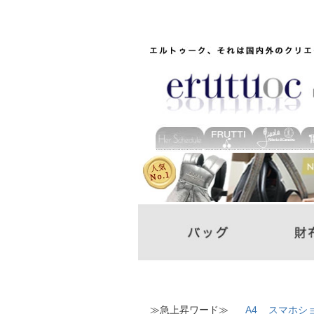
≫急上昇ワード≫
A4
スマホシ