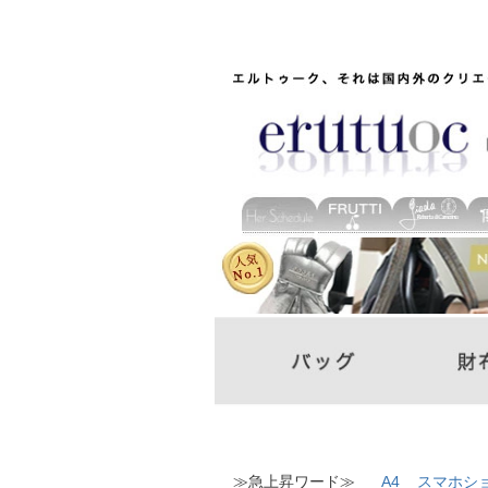
≫急上昇ワード≫
A4
スマホシ