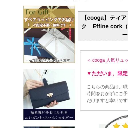
【cooga】テ
ク Effine c
ー
＜ cooga 人気リュ
▼ただいま、限定
こちらの商品は、職
時間をおかずにご予
だけますと幸いです