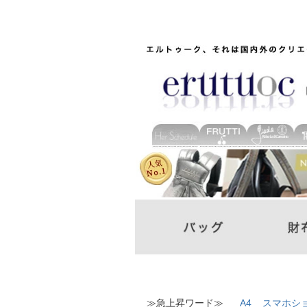
≫急上昇ワード≫
A4
スマホシ