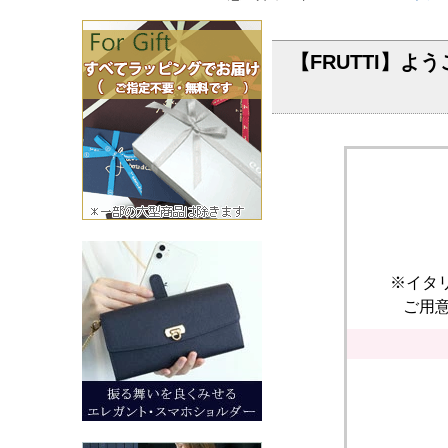
【FRUTTI】よ
※イタ
ご用