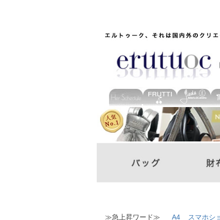
≫急上昇ワード≫
A4
スマホシ