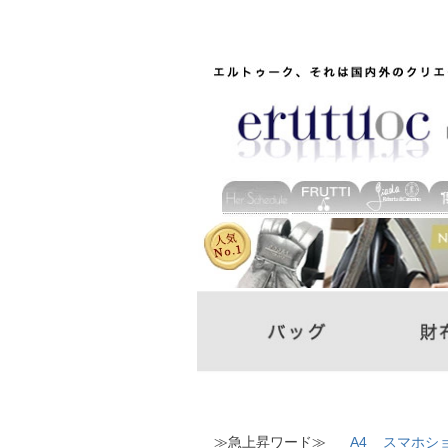
≫急上昇ワード≫
A4
スマホシ