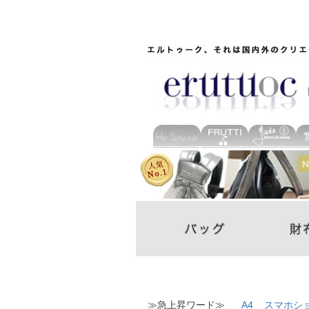
≫急上昇ワード≫
A4
スマホシ