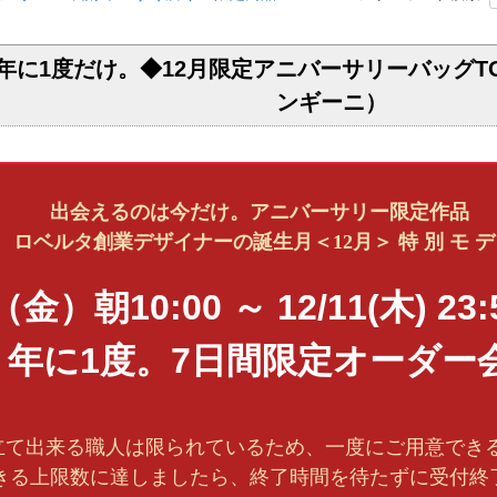
に1度だけ。◆12月限定アニバーサリーバッグTOKY
ンギーニ）
出会えるのは今だけ。アニバーサリー限定作品
 ロベルタ創業デザイナーの誕生月＜12月＞ 特 別 モ デ
5（金）朝10:00 ～ 12/11(木) 23
 年に1度。7日間限定オーダー会
仕立て出来る職人は限られているため、一度にご用意でき
きる上限数に達しましたら、終了時間を待たずに受付終