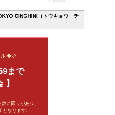
O CINGHINI（トウキョウ チ
 ル ◆◇
:59まで
 】
る数に限りがあり、
了となります。