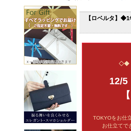
【ロベルタ】◆1年
◇◆
12/
【
TOKYOをお
お仕立てで