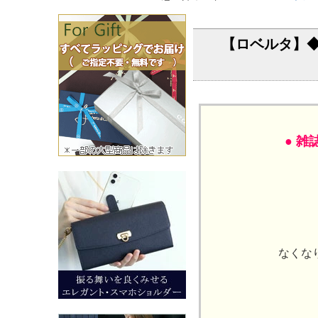
【ロベルタ】
● 
なくな