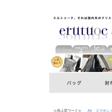
≫急上昇ワード≫
A4
スマホシ