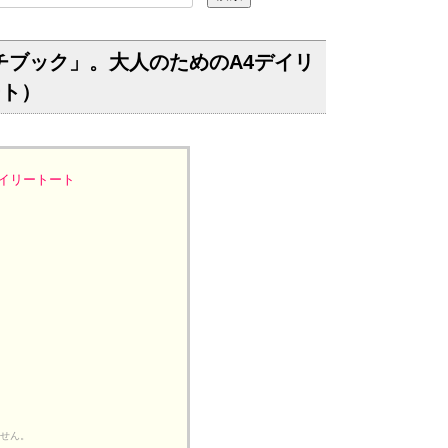
ブック」。大人のためのA4デイリ
ート）
イリートート
、
ません。