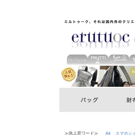
≫急上昇ワード≫
A4
スマホシ