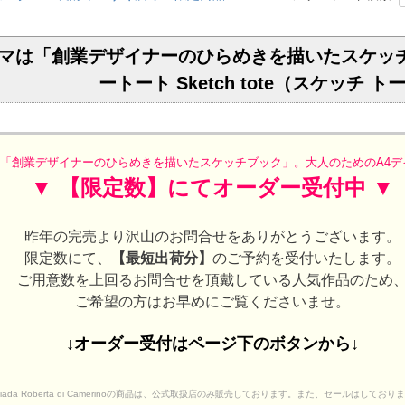
マは「創業デザイナーのひらめきを描いたスケッチ
ートート Sketch tote（スケッチ ト
「創業デザイナーのひらめきを描いたスケッチブック」。大人のためのA4デ
▼ 【限定数】にてオーダー受付中 ▼
昨年の完売より沢山のお問合せをありがとうございます。
限定数にて、
【最短出荷分】
のご予約を受付いたします。
ご用意数を上回るお問合せを頂戴している人気作品のため
ご希望の方はお早めにご覧くださいませ。
↓オーダー受付はページ下のボタンから↓
iada Roberta di Camerinoの商品は、公式取扱店のみ販売しております。また、セールはしており