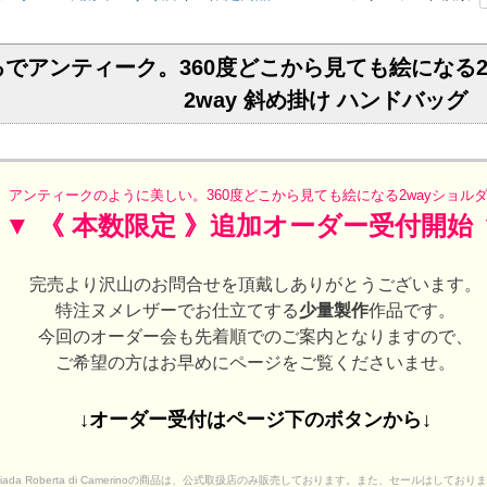
でアンティーク。360度どこから見ても絵になる2w
2way 斜め掛け ハンドバッグ
アンティークのように美しい。360度どこから見ても絵になる2wayショル
▼ 《 本数限定 》追加オーダー受付開始 
完売より沢山のお問合せを頂戴しありがとうございます。
特注ヌメレザーでお仕立てする
少量製作
作品です。
今回のオーダー会も先着順でのご案内となりますので、
ご希望の方はお早めにページをご覧くださいませ。
↓オーダー受付はページ下のボタンから↓
iada Roberta di Camerinoの商品は、公式取扱店のみ販売しております。また、セールはしており