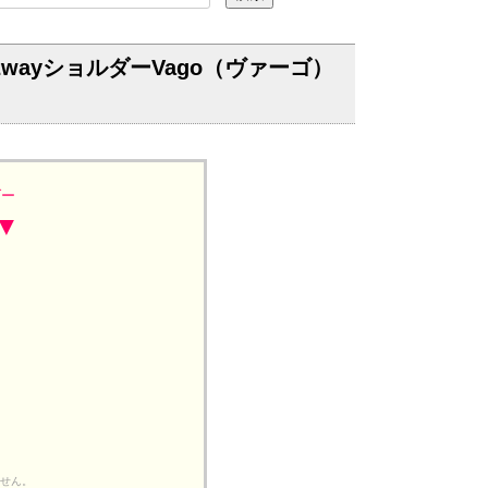
ayショルダーVago（ヴァーゴ）
ダー
▼
ません。