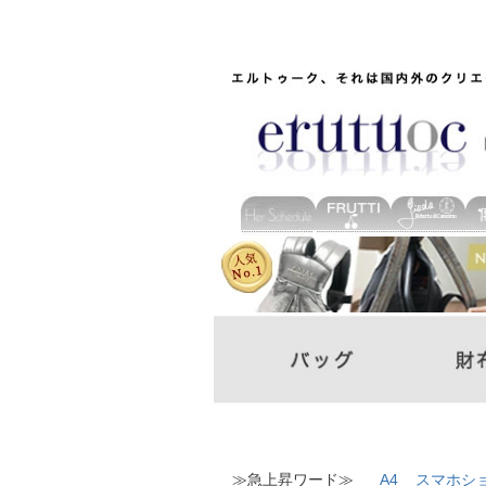
≫急上昇ワード≫
A4
スマホシ