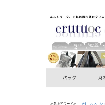
≫急上昇ワード≫
A4
スマホシ