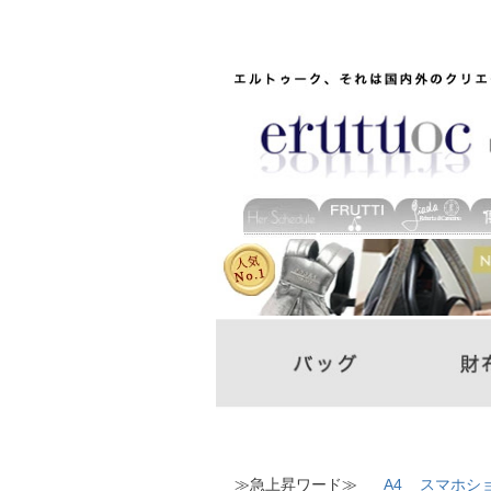
≫急上昇ワード≫
A4
スマホシ