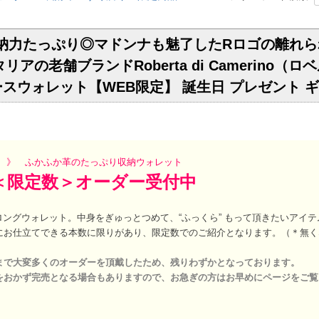
収納力たっぷり◎マドンナも魅了したRロゴの離れら
リアの老舗ブランドRoberta di Camerino（
スウォレット【WEB限定】 誕生日 プレゼント 
定 》 ふかふか革のたっぷり収納ウォレット
＜限定数＞オーダー受付中
クのロングウォレット。中身をぎゅっとつめて、“ふっくら” もって頂きたいアイ
にお仕立てできる本数に限りがあり、限定数でのご紹介となります。（＊無く
まで大変多くのオーダーを頂戴したため、残りわずかとなっております。
おかず完売となる場合もありますので、お急ぎの方はお早めにページをご覧