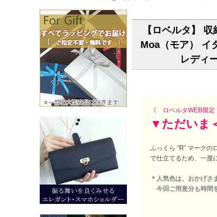
【ロベルタ】 
Moa（モア） イタ
レディー
《 ロベルタWEB限
▼ただいま
ふっくら “R” マー
で仕立てるため、一度
＊人気色は、おかげさ
今回ご用意分も時間を