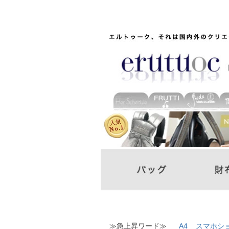
≫急上昇ワード≫
A4
スマホシ