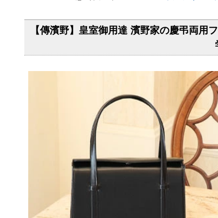
【傳濱野】皇室御用達 濱野家の慶弔両用フォ