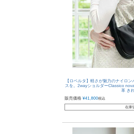
【ロベルタ】軽さが魅力のナイロン
スを。2wayショルダーClassico no
革 き
販売価格
¥
41,800
税込
在庫