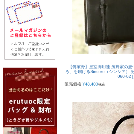
【傳濱野】皇室御用達 濱野家の慶
ろ」を届けるSincere（シンシア） 冠
060-02 [
販売価格
¥
48,400
税込