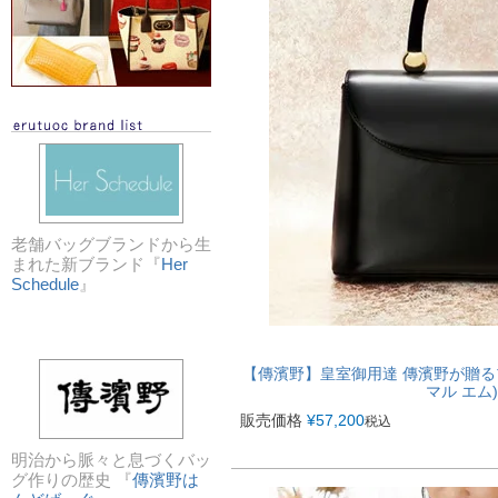
老舗バッグブランドから生
まれた新ブランド『
Her
Schedule
』
【傳濱野】皇室御用達 傳濱野が贈るプリ
マル エム) [
販売価格
¥
57,200
税込
明治から脈々と息づくバッ
グ作りの歴史 『
傳濱野は