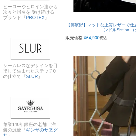
ヒーローやヒロイン達から
次々と指名を 受け続ける
ブランド『
PROTEX
』
【傳濱野】マットな上質レザーで仕
ンドルSistina
販売価格
¥
64,900
税込
シームレスなデザインを目
指して生まれたステッチ0
の仕立て『
SLUR
』
創業140年銀座の老舗、洋
装の源流『
ギンザのサヱグ
サ
』