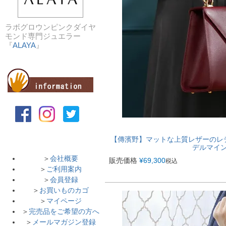
ラボグロウンピンクダイヤ
モンド専門ジュエラー
『
ALAYA
』
【傳濱野】マットな上質レザーのレディワ
デルマイン）
＞
会社概要
販売価格
¥
69,300
税込
＞
ご利用案内
＞
会員登録
＞
お買いものカゴ
＞
マイページ
＞
完売品をご希望の方へ
＞
メールマガジン登録