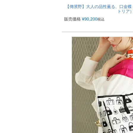
【傳濱野】大人の品性薫る、口金蝶々ロイ
トリア） 
販売価格
¥
90,200
税込