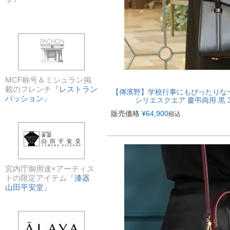
MCF称号＆ミシュラン掲
載のフレンチ『
レストラン
【傳濱野】学校行事にもぴったりな
パッション
』
シリエスクエア 慶弔両用 黒 3wa
販売価格
¥
64,900
税込
宮内庁御用達×アーティス
トの限定アイテム『
漆器
山田平安堂
』