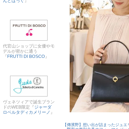
んどばっぐ
』
代官山ショップに女優やモ
デルが密かに通う
『
FRUTTI DI BOSCO
』
ヴェネツィアで誕生ブラン
ドのWEB限定『
ジャーダ
ロベルタディカメリーノ
』
【傳濱野】想い出が詰まったジュエ