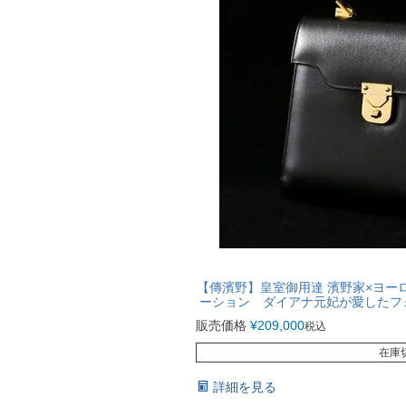
【傳濱野】皇室御用達 濱野家×ヨー
ーション ダイアナ元妃が愛したフォ
販売価格
¥
209,000
税込
在庫
詳細を見る