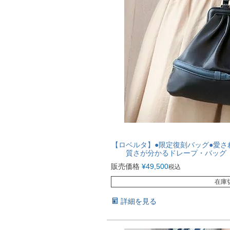
【ロベルタ】●限定復刻バッグ●愛
質さが分かるドレープ・バッグ A
販売価格
¥
49,500
税込
在庫
詳細を見る