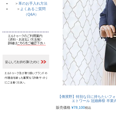
＞
革のお手入れ方法
＞
よくあるご質問
（Q&A）
【傳濱野】特別な日に持ちたいフォ
エトワール 冠婚葬祭 卒業式 入
販売価格
¥
78,100
税込