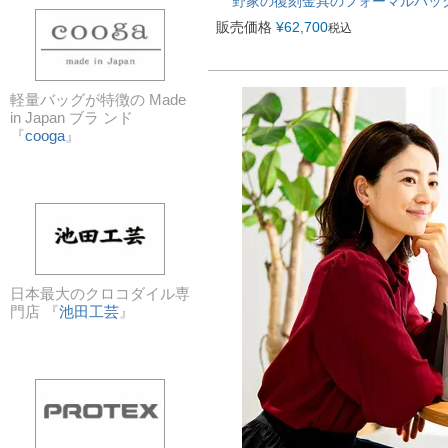
野家の復刻金具のフォーマルバッグ Fer
販売価格
¥
62,700
税込
軽量バッグが特徴の Made
in Japan ブラ ンド
『
cooga
』
日本最大のクロコダイル専
門店 『
池田工芸
』