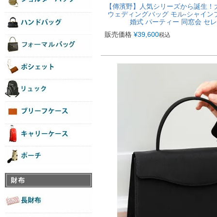
【傳濱野】人気シリーズから誕生！
ウェディングバッグ モル-シャインプラチナ M
婚式 パーティー 同窓会 セレモニ
販売価格
¥
39,600
税込