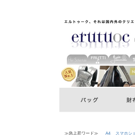
≫急上昇ワード≫
A4
スマホシ