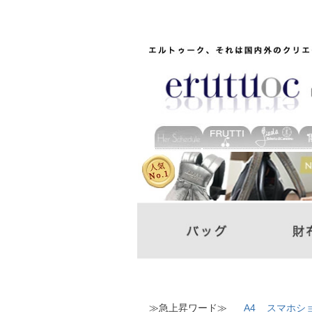
≫急上昇ワード≫
A4
スマホシ