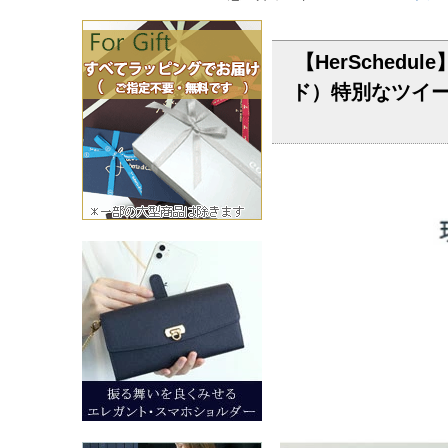
【HerSched
ド）特別なツイー