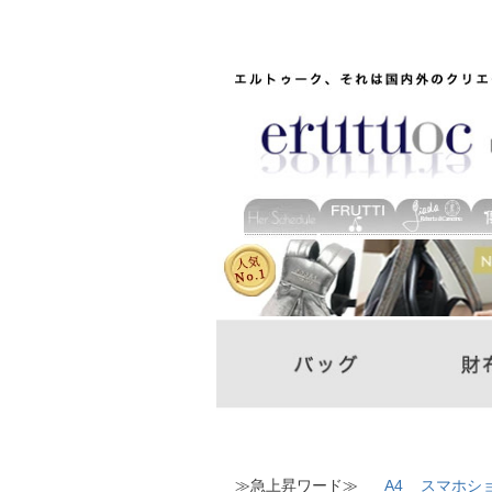
≫急上昇ワード≫
A4
スマホシ