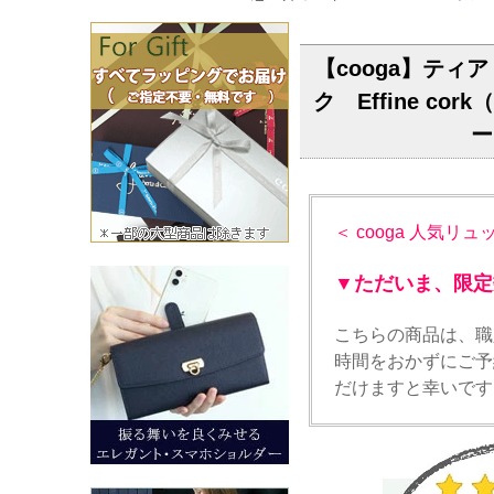
【cooga】テ
ク Effine c
ー
＜ cooga 人気リュ
▼ただいま、限定
こちらの商品は、職
時間をおかずにご予
だけますと幸いです