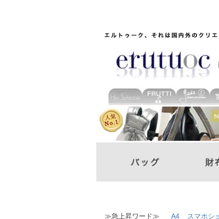
≫急上昇ワード≫
A4
スマホシ