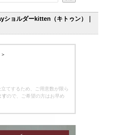
ショルダーkitten（キトゥン）｜
 ＞
仕立てするため、ご用意数が限ら
ます
ので、ご希望の方はお早め