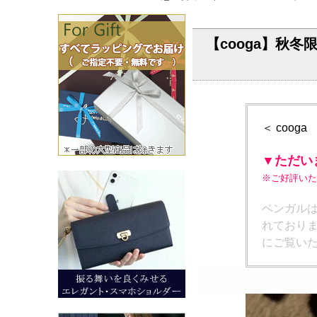
【cooga】秋冬
＜ coog
▼ただい
※ご好評いた
ベンガル
れており
にご覧い