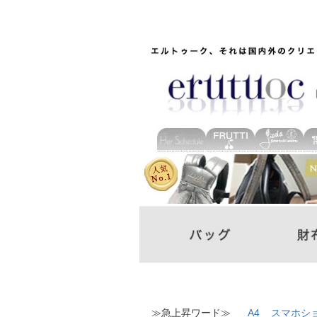
≫急上昇ワード≫
A4
スマホシ