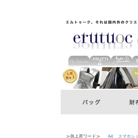
≫急上昇ワード≫
A4
スマホシ